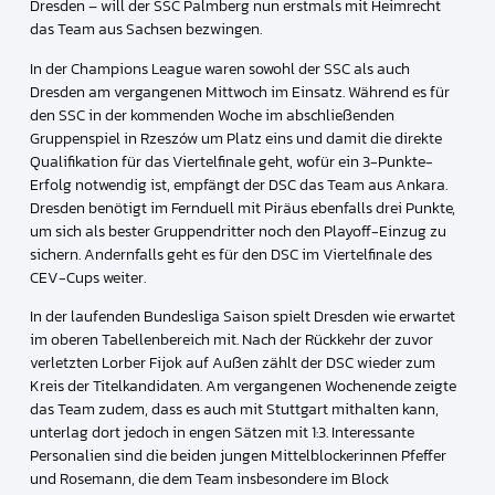
Dresden – will der SSC Palmberg nun erstmals mit Heimrecht
das Team aus Sachsen bezwingen.
In der Champions League waren sowohl der SSC als auch
Dresden am vergangenen Mittwoch im Einsatz. Während es für
den SSC in der kommenden Woche im abschließenden
Gruppenspiel in Rzeszów um Platz eins und damit die direkte
Qualifikation für das Viertelfinale geht, wofür ein 3-Punkte-
Erfolg notwendig ist, empfängt der DSC das Team aus Ankara.
Dresden benötigt im Fernduell mit Piräus ebenfalls drei Punkte,
um sich als bester Gruppendritter noch den Playoff-Einzug zu
sichern. Andernfalls geht es für den DSC im Viertelfinale des
CEV-Cups weiter.
In der laufenden Bundesliga Saison spielt Dresden wie erwartet
im oberen Tabellenbereich mit. Nach der Rückkehr der zuvor
verletzten Lorber Fijok auf Außen zählt der DSC wieder zum
Kreis der Titelkandidaten. Am vergangenen Wochenende zeigte
das Team zudem, dass es auch mit Stuttgart mithalten kann,
unterlag dort jedoch in engen Sätzen mit 1:3. Interessante
Personalien sind die beiden jungen Mittelblockerinnen Pfeffer
und Rosemann, die dem Team insbesondere im Block