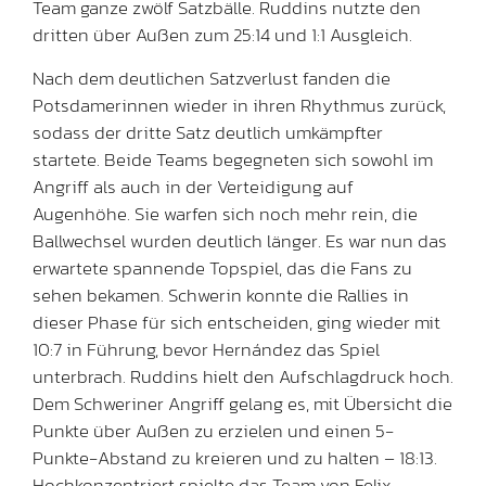
Team ganze zwölf Satzbälle. Ruddins nutzte den
dritten über Außen zum 25:14 und 1:1 Ausgleich.
Nach dem deutlichen Satzverlust fanden die
Potsdamerinnen wieder in ihren Rhythmus zurück,
sodass der dritte Satz deutlich umkämpfter
startete. Beide Teams begegneten sich sowohl im
Angriff als auch in der Verteidigung auf
Augenhöhe. Sie warfen sich noch mehr rein, die
Ballwechsel wurden deutlich länger. Es war nun das
erwartete spannende Topspiel, das die Fans zu
sehen bekamen. Schwerin konnte die Rallies in
dieser Phase für sich entscheiden, ging wieder mit
10:7 in Führung, bevor Hernández das Spiel
unterbrach. Ruddins hielt den Aufschlagdruck hoch.
Dem Schweriner Angriff gelang es, mit Übersicht die
Punkte über Außen zu erzielen und einen 5-
Punkte-Abstand zu kreieren und zu halten – 18:13.
Hochkonzentriert spielte das Team von Felix