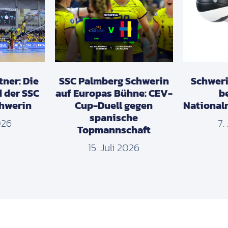
tner: Die
SSC Palmberg Schwerin
Schweri
d der SSC
auf Europas Bühne: CEV-
b
hwerin
Cup-Duell gegen
National
spanische
026
7.
Topmannschaft
15. Juli 2026