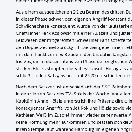
einer Stunde Spielzeit auch den zweiten Durchgang sic
Aus einem ausgeglichenen 2:2 zu Beginn des dritten Du
in dieser Phase schwer, den eigenen Angriff konstant 
Schwächephase konsequent, wurde von der lautstarken U
Cheftrainer Felix Koslowski mit einer Auszeit und jus
Leidwesen der mitgereisten Schweriner Fans scheiterte
den Doppelwechsel zurückgriff. Die Gastgeberinnen ließ
mit dem Punkt zum 18:13 zudem den bis dahin längsten 
Iris Vos, um in dieser intensiven Phase der englischen
starken Blocks stoppten die Volleys sowohl Hölzig als a
schließlich den Satzgewinn – mit 25:20 entschieden die
Nach dem Satzverlust entschied sich der SSC Palmberg 
in den vierten Satz des TV-Spiels der Woche. Vor alle
Kapitänin Anne Hölzig unterstrich ihre Präsenz direkt 
konsequenter Angriffe von Jet Kok und Hölzig sowie vi
Kathleen Weiß im Zuspiel immer wieder sehenswerte Ak
keine Hoffnung mehr aufkommen und setzten sich deutlic
ihren Stempel auf, während Hamburg im eigenen Angrif