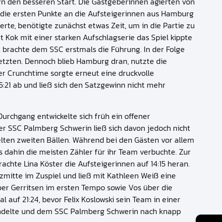
n den besseren Start. Die Gastgeberinnen agierten von
 die ersten Punkte an die Aufsteigerinnen aus Hamburg
te, benötigte zunächst etwas Zeit, um in die Partie zu
Kok mit einer starken Aufschlagserie das Spiel kippte
k brachte dem SSC erstmals die Führung. In der Folge
setzten. Dennoch blieb Hamburg dran, nutzte die
er Crunchtime sorgte erneut eine druckvolle
:21 ab und ließ sich den Satzgewinn nicht mehr
urchgang entwickelte sich früh ein offener
r SSC Palmberg Schwerin ließ sich davon jedoch nicht
elten zweiten Bällen. Während bei den Gästen vor allem
 dahin die meisten Zähler für ihr Team verbuchte. Zur
achte Lina Köster die Aufsteigerinnen auf 14:15 heran.
zmitte im Zuspiel und ließ mit Kathleen Weiß eine
er Gerritsen im ersten Tempo sowie Vos über die
auf 21:24, bevor Felix Koslowski sein Team in einer
rwandelte und dem SSC Palmberg Schwerin nach knapp