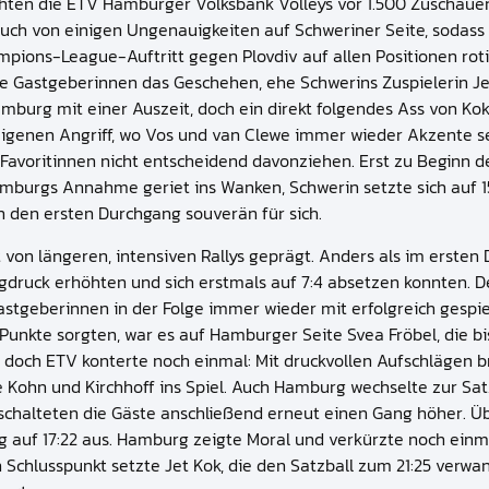
hten die ETV Hamburger Volksbank Volleys vor 1.500 Zuschauer
auch von einigen Ungenauigkeiten auf Schweriner Seite, sodass
ions-League-Auftritt gegen Plovdiv auf allen Positionen rotier
e Gastgeberinnen das Geschehen, ehe Schwerins Zuspielerin Jet 
amburg mit einer Auszeit, doch ein direkt folgendes Ass von Ko
m eigenen Angriff, wo Vos und van Clewe immer wieder Akzente 
Favoritinnen nicht entscheidend davonziehen. Erst zu Beginn d
amburgs Annahme geriet ins Wanken, Schwerin setzte sich auf 15
 den ersten Durchgang souverän für sich.
on längeren, intensiven Rallys geprägt. Anders als im ersten D
ruck erhöhten und sich erstmals auf 7:4 absetzen konnten. De
Gastgeberinnen in der Folge immer wieder mit erfolgreich gespi
unkte sorgten, war es auf Hamburger Seite Svea Fröbel, die bis
, doch ETV konterte noch einmal: Mit druckvollen Aufschlägen br
Kohn und Kirchhoff ins Spiel. Auch Hamburg wechselte zur Sat
chalteten die Gäste anschließend erneut einen Gang höher. Üb
auf 17:22 aus. Hamburg zeigte Moral und verkürzte noch einmal 
Den Schlusspunkt setzte Jet Kok, die den Satzball zum 21:25 ve