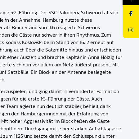
→
eine 5:2-Führung. Der SSC Palmberg Schwerin tat sich
owie in der Annahme. Hamburg nutzte diese
 ab. Beim Stand von 11:6 reagierte Schwerins
anden die Gäste nur schwer in ihren Rhythmus. Zum
, sodass Koslowski beim Stand von 16:12 erneut auf
Führung auch über die Satzmitte hinaus und entschieden
it einer Auszeit und brachte Kapitänin Anna Hölzig für
ierte sich nun vor allem am Netz äußerst präsent. Mit
fünf Satzbälle. Ein Block an der Antenne besiegelte
ch.
erzuspielen, und ging damit in veränderter Formation
ten für die erste 1:3-Führung der Gäste. Auch
r Team agierte nun deutlich stabiler, behielt dank
elangen den Hamburgerinnen mit der Erfahrung von
it hoher Aggressivität im Block ließen die Gäste
rchhoff dem Durchgang mit einer starken Aufschlagserie
 zum 11:25 und setzte damit den Schlusspunkt unter