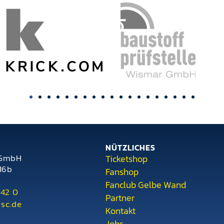
NÜTZLICHES
 GmbH
Ticketshop
16b
Fanshop
Fanclub Gelbe Wand
342 0
Partner
sc.de
Kontakt
Jobs