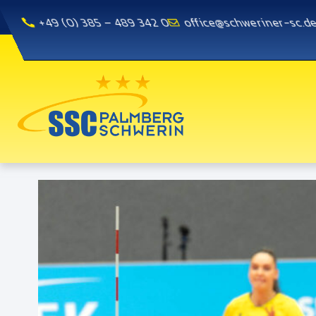
+49 (0) 385 – 489 342 0
office@schweriner-sc.d