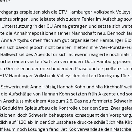
herte.
rchgangs erspielten sich die ETV Hamburger Volksbank Volleys 
durchzubringen, und leistete sich zudem Fehler im Aufschlag s
nterstützung in der CU Arena getragen und setzte sich weiter
tierte die Annahmepositionen seiner Mannschaft neu. Dennoch f
 Anna Artyshuk mehrfach am gut organisierten Hamburger Block
en sich davon jedoch nicht beirren, hielten ihre Vier-Punkte-
Ballwechsel des Abends für sich. Schwerin reagierte nochmals m
 Wochen einen vierten Satz zu vermeiden. Doch Hamburg präsent
uch Gerritsen in der entscheidenden Phase und erspielten sich 
 ETV Hamburger Volksbank Volleys den dritten Durchgang für si
Schwerin, mit Anne Hölzig, Hannah Kohn und Mia Kirchhoff weit
m die Aufschläge von Hannah Kohn setzten früh Akzente und sorg
im Anschluss mit einem Ass zum 2:6. Das neu formierte Schwerine
el Geduld im Spielaufbau die Kontrolle über den Satz. Zwar g
tionen, doch Schwerin behauptete konsequent den Vorsprung. M
h auf 11:20 ab. In der Schlussphase drückte schließlich Mia Ki
f kaum noch Lösungen fand. Jet Kok verwandelte den Matchball