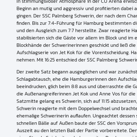
In stimmungsvoller Atmosphäre in der CU Arena erwisc
Beginn an mutig und aggressiv und profitierten dabei 
gingen. Der SSC Palmberg Schwerin, der nach dem Champ
finden. Bis zur 7:4-Führung für Hamburg bestimmten di
und den Ausgleich zum 7:7 herstellte. Zwar reagierte H
stabilisierten sich die Gäste vor allem im Block und i
Blockhände der Schwerinerinnen geschickt und ließ die 
Aufschlagserie von Jet Kok für die Vorentscheidung. H
nehmen. Mit 16:25 entschied der SSC Palmberg Schwerin
Der zweite Satz begann ausgeglichen und war zunächst v
Schlagabtausch, ehe die Hamburgerinnen den Aufschlagd
beeindrucken, glich beim 8:8 aus und überraschte die 
die Außenangreiferinnen Jet Kok und Anne Vos für die P
Satzmitte gelang es Schwerin, sich auf 11:15 abzusetzen
Schwerin reagierte mit dem Doppelwechsel und brachte 
ehemalige Schwerinerin auflaufen. Ungeachtet dessen s
schnellen Bälle auf Außen baute der SSC den Vorsprung 
Auszeit au den letzten Ball der Partie vorbereitete. 