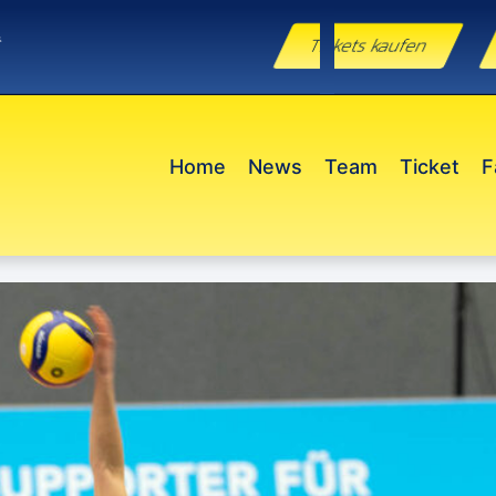
e
Tickets kaufen
Home
News
Team
Ticket
F