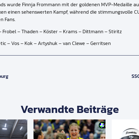
 Abends wurde Finnja Frommann mit der goldenen MVP-Medaille a
ken einen sehenswerten Kampf, während die stimmungsvolle CU
n Fans.
 Frobel – Thaden – Köster – Krams – Dittmann – Stiritz
ic – Vos – Kok – Artyshuk – van Clewe – Gerritsen
burg
SS
Verwandte Beiträge