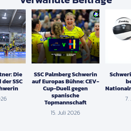
tner: Die
SSC Palmberg Schwerin
Schweri
d der SSC
auf Europas Bühne: CEV-
b
hwerin
Cup-Duell gegen
National
spanische
026
7.
Topmannschaft
15. Juli 2026