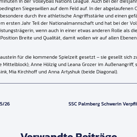
nuten in der Volleyball Nations League. Auch bei der diesjäh
nbedingten Siegeswillen auf dem Feld auf. In der abgelaufenen C
sondere durch ihre athletische Angriffsstärke und einen gefährli
nem ersten Jahr Teil der Nationalmannschaft und hat bei der V
Leistungsträgerin, wenn auch in einer etwas anderen Rolle als die
osition Breite und Qualität, damit wollen wir auf allen Ebenen
Baustein für die kommende Spielzeit gesetzt – sie gesellt sich z
(alle Mittelblock); Anne Hölzig und Leana Grozer im Außenangri
ink, Mia Kirchhoff und Anna Artyshuk (beide Diagonal).
25/26
SSC Palmberg Schwerin Verpfli
Verwandte Beiträge