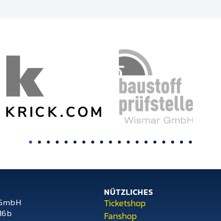
NÜTZLICHES
 GmbH
Ticketshop
16b
Fanshop