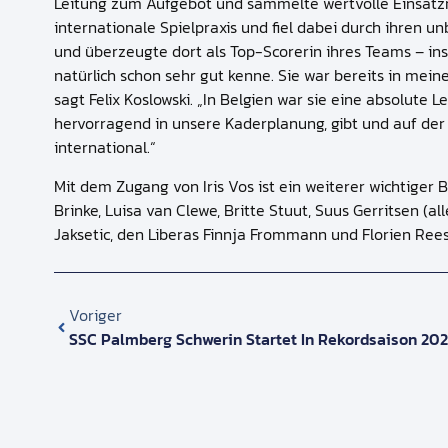
Leitung zum Aufgebot und sammelte wertvolle Einsatzmi
internationale Spielpraxis und fiel dabei durch ihren u
und überzeugte dort als Top-Scorerin ihres Teams – insbe
natürlich schon sehr gut kenne. Sie war bereits in mei
sagt Felix Koslowski. „In Belgien war sie eine absolute 
hervorragend in unsere Kaderplanung, gibt und auf der P
international.“
Mit dem Zugang von Iris Vos ist ein weiterer wichtiger 
Brinke, Luisa van Clewe, Britte Stuut, Suus Gerritsen 
Jaksetic, den Liberas Finnja Frommann und Florien Rees
Voriger
SSC Palmberg Schwerin Startet In Rekordsaison 20