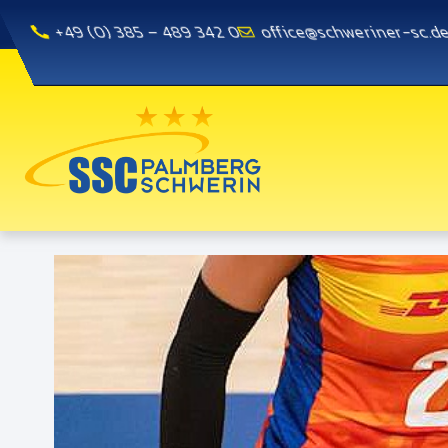
+49 (0) 385 – 489 342 0
office@schweriner-sc.d