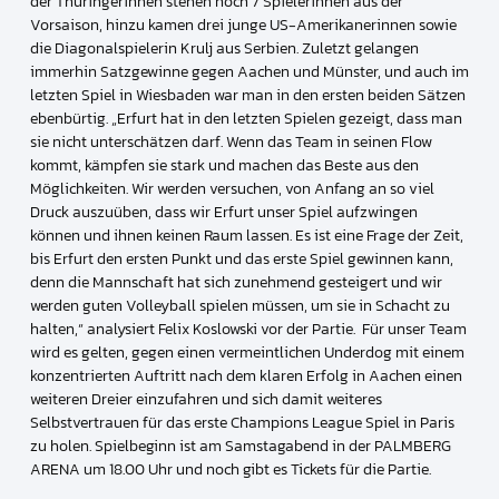
der Thüringerinnen stehen noch 7 Spielerinnen aus der
Vorsaison, hinzu kamen drei junge US-Amerikanerinnen sowie
die Diagonalspielerin Krulj aus Serbien. Zuletzt gelangen
immerhin Satzgewinne gegen Aachen und Münster, und auch im
letzten Spiel in Wiesbaden war man in den ersten beiden Sätzen
ebenbürtig. „Erfurt hat in den letzten Spielen gezeigt, dass man
sie nicht unterschätzen darf. Wenn das Team in seinen Flow
kommt, kämpfen sie stark und machen das Beste aus den
Möglichkeiten. Wir werden versuchen, von Anfang an so viel
Druck auszuüben, dass wir Erfurt unser Spiel aufzwingen
können und ihnen keinen Raum lassen. Es ist eine Frage der Zeit,
bis Erfurt den ersten Punkt und das erste Spiel gewinnen kann,
denn die Mannschaft hat sich zunehmend gesteigert und wir
werden guten Volleyball spielen müssen, um sie in Schacht zu
halten,“ analysiert Felix Koslowski vor der Partie. Für unser Team
wird es gelten, gegen einen vermeintlichen Underdog mit einem
konzentrierten Auftritt nach dem klaren Erfolg in Aachen einen
weiteren Dreier einzufahren und sich damit weiteres
Selbstvertrauen für das erste Champions League Spiel in Paris
zu holen. Spielbeginn ist am Samstagabend in der PALMBERG
ARENA um 18.00 Uhr und noch gibt es Tickets für die Partie.