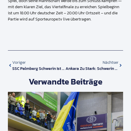
Spiel, doch seine Mannschaft werde bis zum Schluss kämpfen —
mit dem klaren Ziel, das Viertelfinale zu erreichen. Spielbeginn
ist um 18.00 Uhr deutscher Zeit – 20.00 Uhr Ortszeit – und die
Partie wird auf Sporteurope.tv live übertragen.
Voriger
Nächtser
SSC Palmberg Schwerin Ist „Team Des Jahres 2025“ In Mecklenburg-Vorpommern
Ankara Zu Stark: Schwerin Scheidet Im Champions-League-Play-Off Aus
Verwandte Beiträge