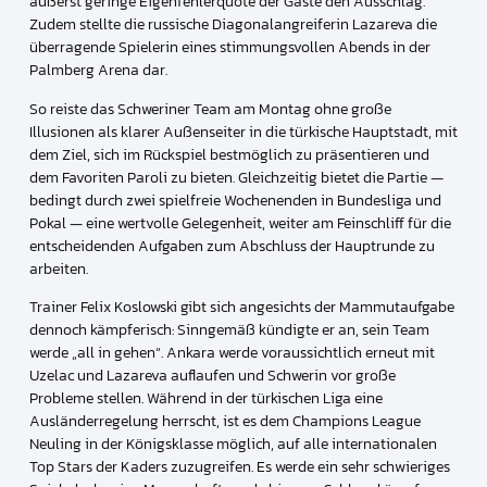
äußerst geringe Eigenfehlerquote der Gäste den Ausschlag.
Zudem stellte die russische Diagonalangreiferin Lazareva die
überragende Spielerin eines stimmungsvollen Abends in der
Palmberg Arena dar.
So reiste das Schweriner Team am Montag ohne große
Illusionen als klarer Außenseiter in die türkische Hauptstadt, mit
dem Ziel, sich im Rückspiel bestmöglich zu präsentieren und
dem Favoriten Paroli zu bieten. Gleichzeitig bietet die Partie —
bedingt durch zwei spielfreie Wochenenden in Bundesliga und
Pokal — eine wertvolle Gelegenheit, weiter am Feinschliff für die
entscheidenden Aufgaben zum Abschluss der Hauptrunde zu
arbeiten.
Trainer
Felix Koslowski
gibt sich angesichts der Mammutaufgabe
dennoch kämpferisch: Sinngemäß kündigte er an, sein Team
werde „all in gehen“. Ankara werde voraussichtlich erneut mit
Uzelac und Lazareva auflaufen und Schwerin vor große
Probleme stellen. Während in der türkischen Liga eine
Ausländerregelung herrscht, ist es dem Champions League
Neuling in der Königsklasse möglich, auf alle internationalen
Top Stars der Kaders zuzugreifen. Es werde ein sehr schwieriges