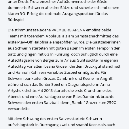
unter Druck. Trotz einzelner Aufbäumversuche der Gäste
dominierte Schwerin alle drei Sätze und sicherte sich mit einem
klaren 3:0-Erfolg die optimale Ausgangsposition für das
Rückspiel.
Die stimmungsgeladene PALMBERG ARENA empfing beide
Teams mit tosendem Applaus, als am Samstagnachmittag das
erste Play-Off Halbfinale angepfiffen wurde. Die Gastgeberinnen
aus Schwerin starteten mit guten Bällen im ersten Tempo in den
Satz und gingen mit 6:3 in Führung, doch Suhl glich durch eine
Aufschlagserie von Berger zum 7:7 aus. Suhl suchte im eigenen
Aufschlag vor allem Leana Grozer, die dem Druck gut standhielt
und Hannah Kohn ein variables Zuspiel ermöglichte. Für
Schwerin punkteten Grozer, Dambrink und Keene im Angriff,
während sich das Suhler Spiel um Diagonalspielerin Anna
Artyshuk drehte. Mit 20:18 startete die erste Crunchtime des
Abends und eine Aufschlagserie von Elles Dambrink brachte
Schwerin den ersten Satzball, denn „Bambi“ Grozer zum 25:20
verwandelte.
Mit dem Schwung des ersten Satzes startete Schwerin
aufschlagstark in Durchgang zwei und sowohl Keene als auch