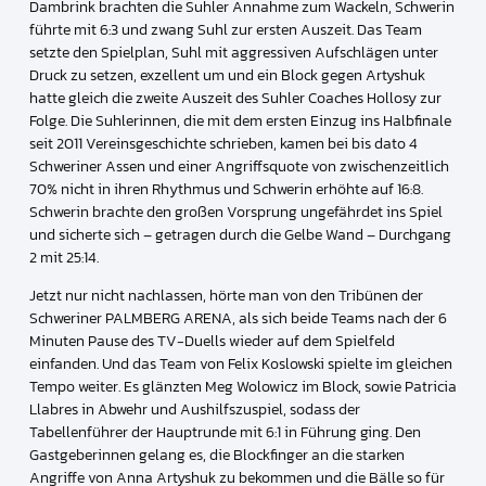
Dambrink brachten die Suhler Annahme zum Wackeln, Schwerin
führte mit 6:3 und zwang Suhl zur ersten Auszeit. Das Team
setzte den Spielplan, Suhl mit aggressiven Aufschlägen unter
Druck zu setzen, exzellent um und ein Block gegen Artyshuk
hatte gleich die zweite Auszeit des Suhler Coaches Hollosy zur
Folge. Die Suhlerinnen, die mit dem ersten Einzug ins Halbfinale
seit 2011 Vereinsgeschichte schrieben, kamen bei bis dato 4
Schweriner Assen und einer Angriffsquote von zwischenzeitlich
70% nicht in ihren Rhythmus und Schwerin erhöhte auf 16:8.
Schwerin brachte den großen Vorsprung ungefährdet ins Spiel
und sicherte sich – getragen durch die Gelbe Wand – Durchgang
2 mit 25:14.
Jetzt nur nicht nachlassen, hörte man von den Tribünen der
Schweriner PALMBERG ARENA, als sich beide Teams nach der 6
Minuten Pause des TV-Duells wieder auf dem Spielfeld
einfanden. Und das Team von Felix Koslowski spielte im gleichen
Tempo weiter. Es glänzten Meg Wolowicz im Block, sowie Patricia
Llabres in Abwehr und Aushilfszuspiel, sodass der
Tabellenführer der Hauptrunde mit 6:1 in Führung ging. Den
Gastgeberinnen gelang es, die Blockfinger an die starken
Angriffe von Anna Artyshuk zu bekommen und die Bälle so für