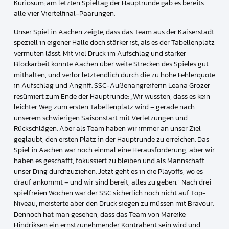
Kuriosum: am letzten Spieltag der Hauptrunde gab es bereits
alle vier Viertelfinal-Paarungen.
Unser Spiel in Aachen zeigte, dass das Team aus der Kaiserstadt
speziell in eigener Halle doch stärker ist, als es der Tabellenplatz
vermuten lässt. Mit viel Druck im Aufschlag und starker
Blockarbeit konnte Aachen über weite Strecken des Spieles gut
mithalten, und verlor letztendlich durch die zu hohe Fehlerquote
in Aufschlag und Angriff. SSC-Außenangreiferin Leana Grozer
resümiert zum Ende der Hauptrunde: „Wir wussten, dass es kein
leichter Weg zum ersten Tabellenplatz wird – gerade nach
unserem schwierigen Saisonstart mit Verletzungen und
Rückschlägen. Aber als Team haben wir immer an unser Ziel
geglaubt, den ersten Platz in der Hauptrunde zu erreichen. Das
Spiel in Aachen war noch einmal eine Herausforderung, aber wir
haben es geschafft, fokussiert zu bleiben und als Mannschaft
unser Ding durchzuziehen. Jetzt geht es in die Playoffs, wo es
drauf ankommt – und wir sind bereit, alles zu geben.“ Nach drei
spielfreien Wochen war der SSC sicherlich noch nicht auf Top-
Niveau, meisterte aber den Druck siegen zu müssen mit Bravour.
Dennoch hat man gesehen, dass das Team von Mareike
Hindriksen ein ernstzunehmender Kontrahent sein wird und