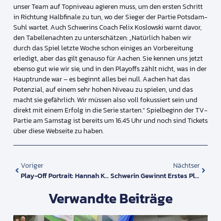
unser Team auf Topniveau agieren muss, um den ersten Schritt
in Richtung Halbfinale zu tun, wo der Sieger der Partie Potsdam-
Suhl wartet. Auch Schwerins Coach Felix Koslowski warnt davor,
den Tabellenachten zu unterschätzen: „Natürlich haben wir
durch das Spiel letzte Woche schon einiges an Vorbereitung
erledigt, aber das gilt genauso für Aachen. Sie kennen uns jetzt
ebenso gut wie wir sie, und in den Playoffs zählt nicht, was in der
Hauptrunde war – es beginnt alles bei null. Aachen hat das
Potenzial, auf einem sehr hohen Niveau zu spielen, und das
macht sie gefährlich. Wir müssen also voll fokussiert sein und
direkt mit einem Erfolg in die Serie starten.“ Spielbeginn der TV-
Partie am Samstag ist bereits um 16.45 Uhr und noch sind Tickets
über diese Webseite zu haben.
Voriger
Nächtser
Play-Off Portrait: Hannah Kohn & Anne Hölzig – Ein Duo Mit Teamgeist
Schwerin Gewinnt Erstes Play-Off Viertelfinale Gegen Aachen
Verwandte Beiträge