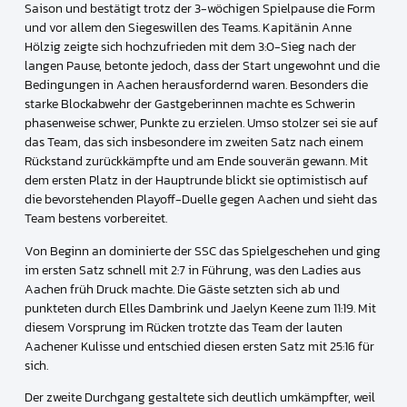
Saison und bestätigt trotz der 3-wöchigen Spielpause die Form
und vor allem den Siegeswillen des Teams. Kapitänin Anne
Hölzig zeigte sich hochzufrieden mit dem 3:0-Sieg nach der
langen Pause, betonte jedoch, dass der Start ungewohnt und die
Bedingungen in Aachen herausfordernd waren. Besonders die
starke Blockabwehr der Gastgeberinnen machte es Schwerin
phasenweise schwer, Punkte zu erzielen. Umso stolzer sei sie auf
das Team, das sich insbesondere im zweiten Satz nach einem
Rückstand zurückkämpfte und am Ende souverän gewann. Mit
dem ersten Platz in der Hauptrunde blickt sie optimistisch auf
die bevorstehenden Playoff-Duelle gegen Aachen und sieht das
Team bestens vorbereitet.
Von Beginn an dominierte der SSC das Spielgeschehen und ging
im ersten Satz schnell mit 2:7 in Führung, was den Ladies aus
Aachen früh Druck machte. Die Gäste setzten sich ab und
punkteten durch Elles Dambrink und Jaelyn Keene zum 11:19. Mit
diesem Vorsprung im Rücken trotzte das Team der lauten
Aachener Kulisse und entschied diesen ersten Satz mit 25:16 für
sich.
Der zweite Durchgang gestaltete sich deutlich umkämpfter, weil