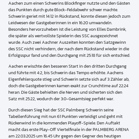
Aachen zum einen Schwerins Blockfinger nutzte und den Gästen
das Punkten durch gute Block-Feldabwehr schwer machte.
Schwerin geriet mit 14:12 in Rückstand, konnte diesen jedoch zum
Leidwesen der Gastgeberinnen in ein 16:20 umwandeln.
Besonders hervorzuheben ist die Leistung von Elles Dambrink,
die später als wertvollste Spielerin des SSC ausgezeichnet
wurde. Auch zwei Aachner Auszeiten konnten den Satzgewinn
des SSC nicht verhindern, der nach dem Rückstand wieder in die
Erfolgsspur fand und den Durchgang mit 25:18 für sich entschied.
Aachen erwischte den besseren Start in den dritten Durchgang
und führte mit 4:2, bis Schwerin das Tempo erhöhte. Aachens
Eigenfehlerquote stieg und Schwerin setzte sich auf 3 Zähler ab,
doch die Gastgeberinnen kamen exakt zur Crunchtime auf 22:24
heran. Die Gäste behielten die Nerven und sicherten sich den
Satz mit 25:22, wodurch der 3:0-Gesamtsieg perfekt war.
Durch diesen Sieg hat der SSC Palmberg Schwerin seine
Tabellenführung mit nun 61 Punkten verteidigt und geht mit
Rückenwind in die kommenden Playoff-Spiele. Den Auftakt
macht das erste Play-Off Viertelfinale in der PALMBERG ARENA
am 22.03.2025 um 16.45 Uhr gegen den Gegner des heutigen