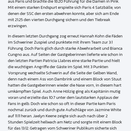
aus Paris und brachte die 18:20 Führung für die Damen in Pink.
Mit einem starken Endspurt erspielte sich Paris 4 Satzbälle, von
denen der SSC den ersten abwehren konnte, aber sich am Ende
mit 21:25 den vierten Durchgang sichern und den Tiebreak
erzwingen.
In diesem letzten Durchgang zog erneut Hannah Kohn die Fäden
im Schweriner Zuspiel und punktete mit ihrem Team zur 3:1
Führung. Doch Paris glich durch starke Abwehrarbeit und Bianca
Cungno aus. Auf Seiten der Gastgeberinnen lieferte wie schon in
den letzten Partien Patricia Llabres eine starke Partie und hielt
die wuchtigen Angriffe der Gäste im Spiel. Mit 3 Punkten
Vorsprung wechselte Schwerin auf die Seite der Gelben Wand,
denn nach einem Ass von Dambrink und einem Block von Stuut
hatten die Gastgeberinnen wieder die Nase vorn, in diesem hart
umkämpften Spiel. Auch Anne Hölzig ging als Kapitänin mutig
voran und erzielte das 10:7 unter dem lautstarken Applaus der
Fans in gelb. Doch wie schon so oft in dieser Partie kam Paris
nochmal zurück und durch gute Aufschläge von Jazmine White
auf 11:11 heran. Jaelyn Keene zeigte sich auch nach über 2
Stunden Spielzeit hellwach am Netz und sorgte mit einem Block
für das 13:12. Getragen vom Schweriner Publikum sicherte sich