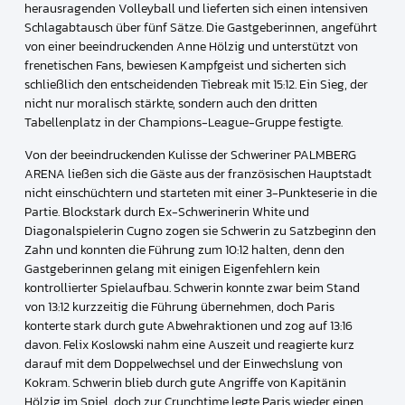
herausragenden Volleyball und lieferten sich einen intensiven
Schlagabtausch über fünf Sätze. Die Gastgeberinnen, angeführt
von einer beeindruckenden Anne Hölzig und unterstützt von
frenetischen Fans, bewiesen Kampfgeist und sicherten sich
schließlich den entscheidenden Tiebreak mit 15:12. Ein Sieg, der
nicht nur moralisch stärkte, sondern auch den dritten
Tabellenplatz in der Champions-League-Gruppe festigte.
Von der beeindruckenden Kulisse der Schweriner PALMBERG
ARENA ließen sich die Gäste aus der französischen Hauptstadt
nicht einschüchtern und starteten mit einer 3-Punkteserie in die
Partie. Blockstark durch Ex-Schwerinerin White und
Diagonalspielerin Cugno zogen sie Schwerin zu Satzbeginn den
Zahn und konnten die Führung zum 10:12 halten, denn den
Gastgeberinnen gelang mit einigen Eigenfehlern kein
kontrollierter Spielaufbau. Schwerin konnte zwar beim Stand
von 13:12 kurzzeitig die Führung übernehmen, doch Paris
konterte stark durch gute Abwehraktionen und zog auf 13:16
davon. Felix Koslowski nahm eine Auszeit und reagierte kurz
darauf mit dem Doppelwechsel und der Einwechslung von
Kokram. Schwerin blieb durch gute Angriffe von Kapitänin
Hölzig im Spiel, doch zur Crunchtime legte Paris wieder einen