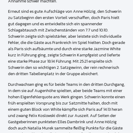
Annahme schwer machten.
Erneut sind es gute Aufschläge von Anne Hölzig, den Schwerin
zu Satzbeginn den ersten Vorteil verschaffen, doch Paris hielt
gut dagegen und es entwickelte sich ein spannender
Schlagabtausch mit Zwischenständen von 7:7 und 10:10.
Schwerin zeigte sich spielstärker, aber leistete sich individuelle
Fehler, die die Gäste aus Frankreich im Spiel hielten. Doch gerade
als Paris sich aufbäumte und durch eine starke Jazmine White
kurz in Führung ging, zeigte Schwerin Kampfgeist und lieferte
eine starke Phase zur 18:14 Führung. Mit 25:21 erspielte sich
Schwerin den so wichtigen 2. Satzgewinn, der rein rechnerisch
den dritten Tabellenplatz in der Gruppe absichert.
Durchwachsen ging es für beide Teams in den dritten Durchgang,
in dem sie auf Augenhöhe spielten, aber beide Teams mit einer
hohen Eigenfehlerquote ans Werk gingen. Schwerin konnte einen
früh erspielten Vorsprung bis zur Satzmitte halten, doch mit
einem guten Block von White kämpfte sich Paris auf 14:13 heran
und zwang Felix Koslowski direkt zur Auszeit. Auf Seiten der
Gastgeberinnen punkteten Elles Dambrink und Anne Hölzig
doch auch Natalia Murek sammelte fleißig Punkte für die Gäste