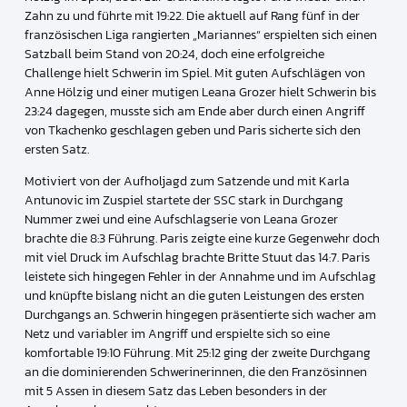
Zahn zu und führte mit 19:22. Die aktuell auf Rang fünf in der
französischen Liga rangierten „Mariannes“ erspielten sich einen
Satzball beim Stand von 20:24, doch eine erfolgreiche
Challenge hielt Schwerin im Spiel. Mit guten Aufschlägen von
Anne Hölzig und einer mutigen Leana Grozer hielt Schwerin bis
23:24 dagegen, musste sich am Ende aber durch einen Angriff
von Tkachenko geschlagen geben und Paris sicherte sich den
ersten Satz.
Motiviert von der Aufholjagd zum Satzende und mit Karla
Antunovic im Zuspiel startete der SSC stark in Durchgang
Nummer zwei und eine Aufschlagserie von Leana Grozer
brachte die 8:3 Führung. Paris zeigte eine kurze Gegenwehr doch
mit viel Druck im Aufschlag brachte Britte Stuut das 14:7. Paris
leistete sich hingegen Fehler in der Annahme und im Aufschlag
und knüpfte bislang nicht an die guten Leistungen des ersten
Durchgangs an. Schwerin hingegen präsentierte sich wacher am
Netz und variabler im Angriff und erspielte sich so eine
komfortable 19:10 Führung. Mit 25:12 ging der zweite Durchgang
an die dominierenden Schwerinerinnen, die den Französinnen
mit 5 Assen in diesem Satz das Leben besonders in der