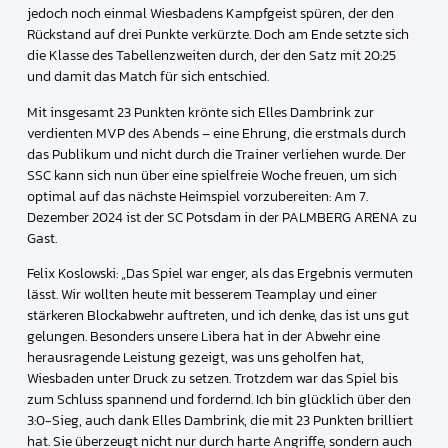
jedoch noch einmal Wiesbadens Kampfgeist spüren, der den
Rückstand auf drei Punkte verkürzte. Doch am Ende setzte sich
die Klasse des Tabellenzweiten durch, der den Satz mit 20:25
und damit das Match für sich entschied.
Mit insgesamt 23 Punkten krönte sich Elles Dambrink zur
verdienten MVP des Abends – eine Ehrung, die erstmals durch
das Publikum und nicht durch die Trainer verliehen wurde. Der
SSC kann sich nun über eine spielfreie Woche freuen, um sich
optimal auf das nächste Heimspiel vorzubereiten: Am 7.
Dezember 2024 ist der SC Potsdam in der PALMBERG ARENA zu
Gast.
Felix Koslowski: „Das Spiel war enger, als das Ergebnis vermuten
lässt. Wir wollten heute mit besserem Teamplay und einer
stärkeren Blockabwehr auftreten, und ich denke, das ist uns gut
gelungen. Besonders unsere Libera hat in der Abwehr eine
herausragende Leistung gezeigt, was uns geholfen hat,
Wiesbaden unter Druck zu setzen. Trotzdem war das Spiel bis
zum Schluss spannend und fordernd. Ich bin glücklich über den
3:0-Sieg, auch dank Elles Dambrink, die mit 23 Punkten brilliert
hat. Sie überzeugt nicht nur durch harte Angriffe, sondern auch