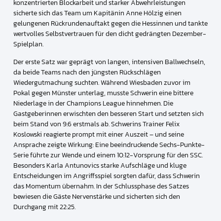
konzentrierten Blockarbeit und starker Abwehrleistungen
sicherte sich das Team um Kapitänin Anne Hölzig einen
gelungenen Rückrundenauftakt gegen die Hessinnen und tankte
wertvolles Selbstvertrauen für den dicht gedrängten Dezember-
Spielplan.
Der erste Satz war geprägt von langen, intensiven Ballwechseln,
da beide Teams nach den jüngsten Rückschlägen
Wiedergutmachung suchten. Während Wiesbaden zuvor im
Pokal gegen Münster unterlag, musste Schwerin eine bittere
Niederlage in der Champions League hinnehmen. Die
Gastgeberinnen erwischten den besseren Start und setzten sich
beim Stand von 9:6 erstmals ab. Schwerins Trainer Felix
Koslowski reagierte prompt mit einer Auszeit – und seine
Ansprache zeigte Wirkung: Eine beeindruckende Sechs-Punkte-
Serie führte zur Wende und einem 10:12-Vorsprung für den SSC.
Besonders Karla Antunovics starke Aufschläge und kluge
Entscheidungen im Angriffsspiel sorgten dafür, dass Schwerin
das Momentum übernahm. In der Schlussphase des Satzes
bewiesen die Gäste Nervenstärke und sicherten sich den
Durchgang mit 22:25.