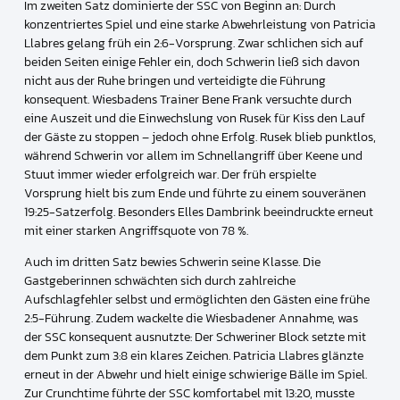
Im zweiten Satz dominierte der SSC von Beginn an: Durch
konzentriertes Spiel und eine starke Abwehrleistung von Patricia
Llabres gelang früh ein 2:6-Vorsprung. Zwar schlichen sich auf
beiden Seiten einige Fehler ein, doch Schwerin ließ sich davon
nicht aus der Ruhe bringen und verteidigte die Führung
konsequent. Wiesbadens Trainer Bene Frank versuchte durch
eine Auszeit und die Einwechslung von Rusek für Kiss den Lauf
der Gäste zu stoppen – jedoch ohne Erfolg. Rusek blieb punktlos,
während Schwerin vor allem im Schnellangriff über Keene und
Stuut immer wieder erfolgreich war. Der früh erspielte
Vorsprung hielt bis zum Ende und führte zu einem souveränen
19:25-Satzerfolg. Besonders Elles Dambrink beeindruckte erneut
mit einer starken Angriffsquote von 78 %.
Auch im dritten Satz bewies Schwerin seine Klasse. Die
Gastgeberinnen schwächten sich durch zahlreiche
Aufschlagfehler selbst und ermöglichten den Gästen eine frühe
2:5-Führung. Zudem wackelte die Wiesbadener Annahme, was
der SSC konsequent ausnutzte: Der Schweriner Block setzte mit
dem Punkt zum 3:8 ein klares Zeichen. Patricia Llabres glänzte
erneut in der Abwehr und hielt einige schwierige Bälle im Spiel.
Zur Crunchtime führte der SSC komfortabel mit 13:20, musste